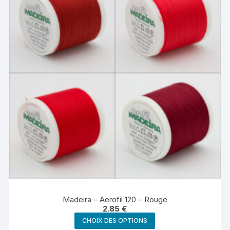
peuvent
être
choisies
sur
la
page
du
produit
Madeira – Aerofil 120 – Rouge
2.85
€
Ce
CHOIX DES OPTIONS