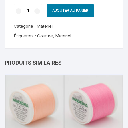
quantité
AJOUTER AU PANIER
de
Prym
Catégorie :
Materiel
-
Ciseaux
Étiquettes :
Couture
,
Materiel
tailleur
-
Droitier
-
PRODUITS SIMILAIRES
21
cm