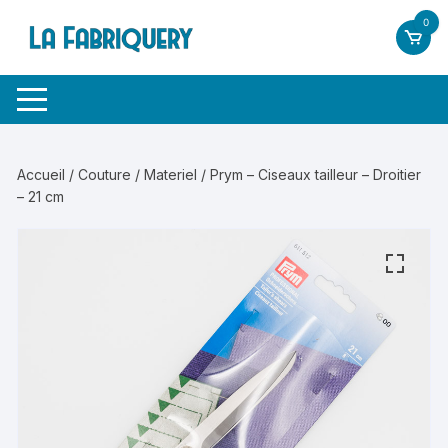
Aller
0
au
contenu
Accueil
/
Couture
/
Materiel
/ Prym – Ciseaux tailleur – Droitier
– 21 cm