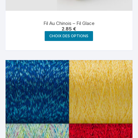
Fil Au Chinois – Fil Glace
2.85
€
Ce
CHOIX DES OPTIONS
produit
a
plusieurs
variations.
Les
options
peuvent
être
choisies
sur
la
page
du
produit