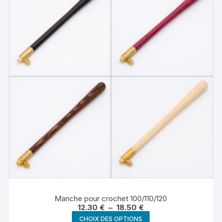
Manche pour crochet 100/110/120
Plage
12.30
€
–
18.50
€
de
Ce
CHOIX DES OPTIONS
prix :