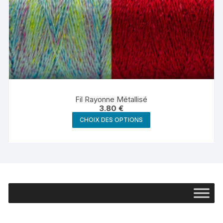
Fil Rayonne Métallisé
3.80
€
Ce
CHOIX DES OPTIONS
produit
a
plusieurs
variations.
Les
options
peuvent
être