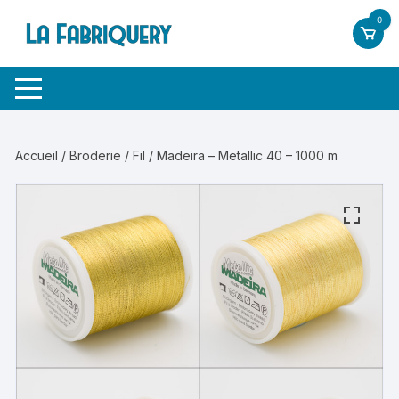
Aller
0
au
contenu
Accueil
/
Broderie
/
Fil
/ Madeira – Metallic 40 – 1000 m