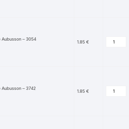
e Aubusson – 3054
1.85
€
e Aubusson – 3742
1.85
€