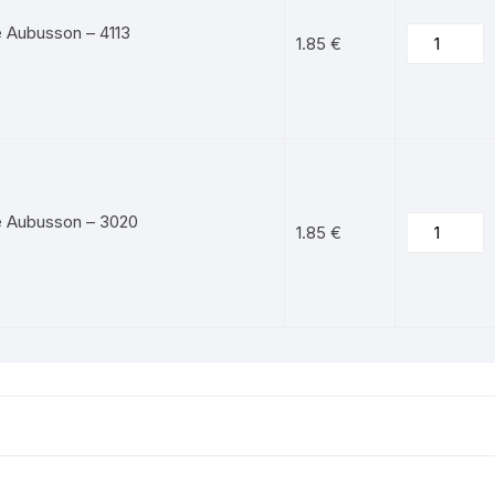
e Aubusson – 4113
1.85
€
e Aubusson – 3020
1.85
€