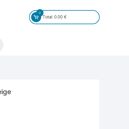
0
Total:
0.00
€
eige