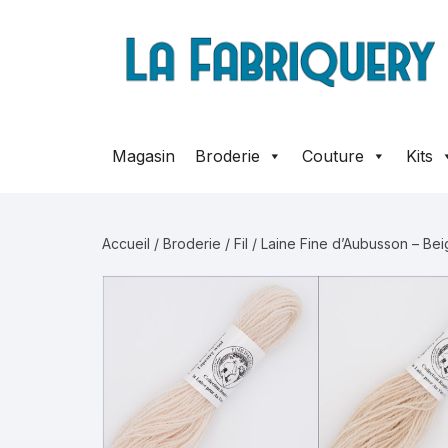
Aller
au
contenu
Magasin
Broderie
Couture
Kits
Accueil
/
Broderie
/
Fil
/ Laine Fine d’Aubusson – Be