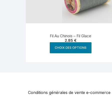
Fil Au Chinois – Fil Glace
2.85
€
Ce
CHOIX DES OPTIONS
produit
a
plusieurs
variations.
Les
options
peuvent
Conditions générales de vente e-commerce
être
choisies
sur
la