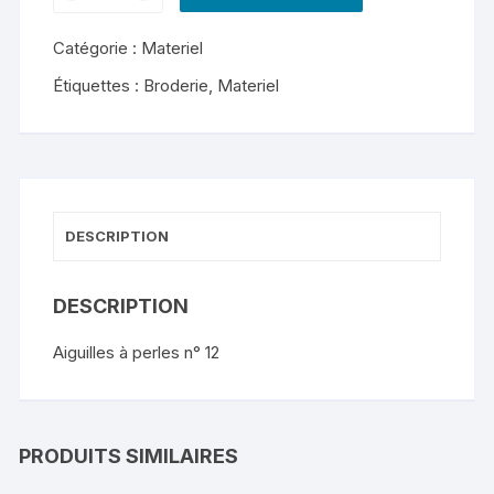
de
Aiguilles
Catégorie :
Materiel
à
perles
Étiquettes :
Broderie
,
Materiel
n°
12
DESCRIPTION
DESCRIPTION
Aiguilles à perles n° 12
PRODUITS SIMILAIRES