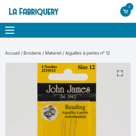
Aller
0
au
contenu
Accueil
/
Broderie
/
Materiel
/ Aiguilles à perles n° 12