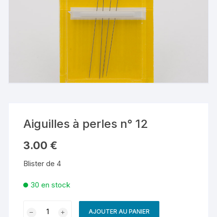
Aiguilles à perles n° 12
3.00
€
Blister de 4
30 en stock
quantité
AJOUTER AU PANIER