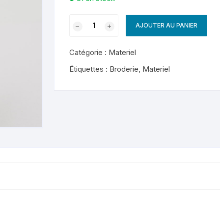
quantité
AJOUTER AU PANIER
de
Assortiment
Catégorie :
Materiel
aiguilles
à
Étiquettes :
Broderie
,
Materiel
broder
3/9