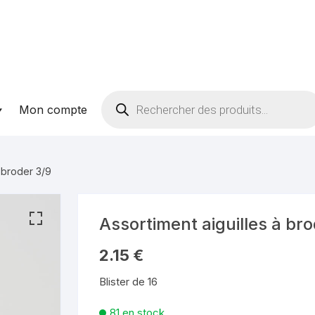
Recherche
Mon compte
de
produits
à broder 3/9
Assortiment aiguilles à br
2.15
€
Blister de 16
81 en stock