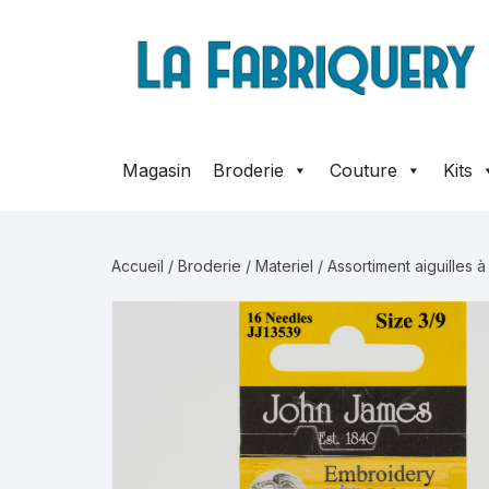
Aller
au
contenu
Magasin
Broderie
Couture
Kits
Accueil
/
Broderie
/
Materiel
/ Assortiment aiguilles 