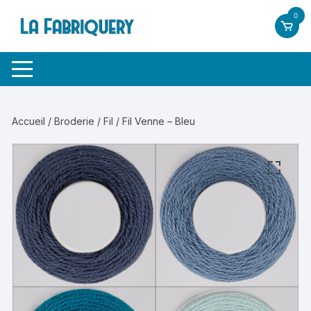
Aller
0
au
contenu
Accueil
/
Broderie
/
Fil
/ Fil Venne – Bleu