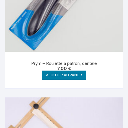
produit
Prym – Roulette à patron, dentelé
7.00
€
AJOUTER AU PANIER