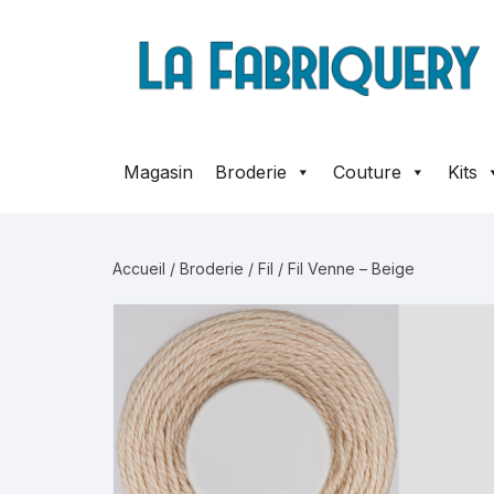
Aller
au
contenu
Magasin
Broderie
Couture
Kits
Accueil
/
Broderie
/
Fil
/ Fil Venne – Beige