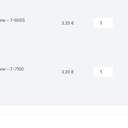
enne – 7-6055
3.20
€
nne – 7-7100
3.20
€