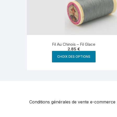
Fil Au Chinois – Fil Glace
2.85
€
Ce
CHOIX DES OPTIONS
produit
a
plusieurs
variations.
Les
options
peuvent
Conditions générales de vente e-commerce
être
choisies
sur