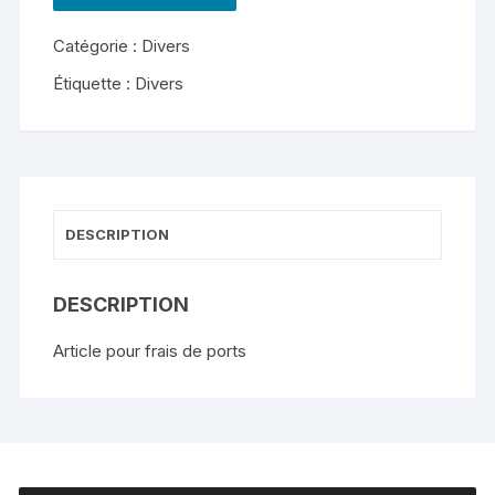
de
Catégorie :
Divers
Article
pour
Étiquette :
Divers
frais
de
ports
DESCRIPTION
DESCRIPTION
Article pour frais de ports