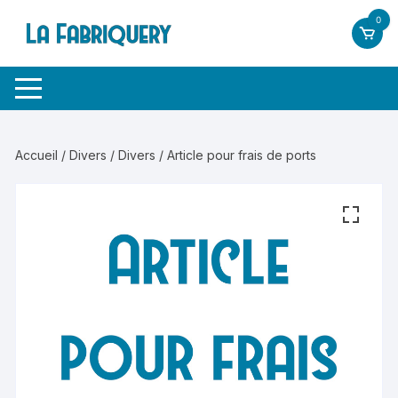
Aller
0
au
contenu
Accueil
/
Divers
/
Divers
/ Article pour frais de ports